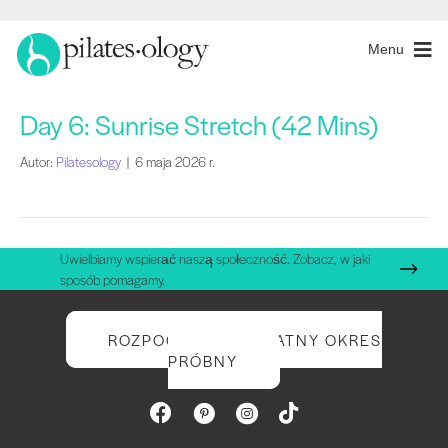
Menu
Day 6: Sunrise Stretch (42 Mins)
Autor:
Pilatesology
|
6 maja 2026 r.
Uwielbiamy wspierać naszą społeczność. Zobacz, w jaki
sposób pomagamy.
ROZPOCZNIJ BEZPŁATNY OKRES
PRÓBNY