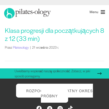
Menu
Klasa progresji dla początkujących 8
z 12 (33 min)
Przez
Pilatesology
|
21 września 2023 r.
Uwielbiamy wspierać naszą społeczność. Zobacz, w jaki
sposób pomagamy.
ROZPOCZNIJ BEZPŁATNY OKRES
PRÓBNY