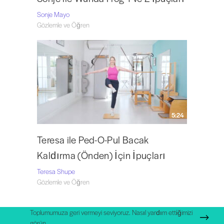
Sonje Mayo
Gözlemle ve Öğren
5:24
Teresa ile Ped-O-Pul Bacak
Kaldırma (Önden) İçin İpuçları
Teresa Shupe
Gözlemle ve Öğren
Toplumumuza geri vermeyi seviyoruz. Nasıl yardım ettiğimizi
görün.