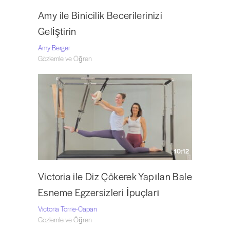
Amy ile Binicilik Becerilerinizi
Geliştirin
Amy Berger
Gözlemle ve Öğren
10:12
Victoria ile Diz Çökerek Yapılan Bale
Esneme Egzersizleri İpuçları
Victoria Torrie-Capan
Gözlemle ve Öğren