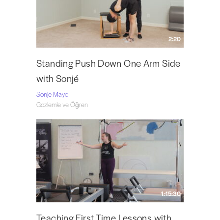
2:20
Standing Push Down One Arm Side
with Sonjé
Sonje Mayo
Gözlemle ve Öğren
1:15:30
Teaching First Time Lessons with