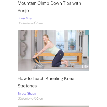
Mountain Climb Down Tips with
Sonjé
Sonje Mayo
Gözlemle ve Öğren
3:50
How to Teach Kneeling Knee
Stretches
Teresa Shupe
Gözlemle ve Öğren