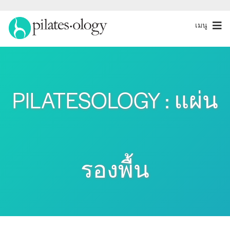
เมนู
PILATESOLOGY : แผ่น
รองพื้น