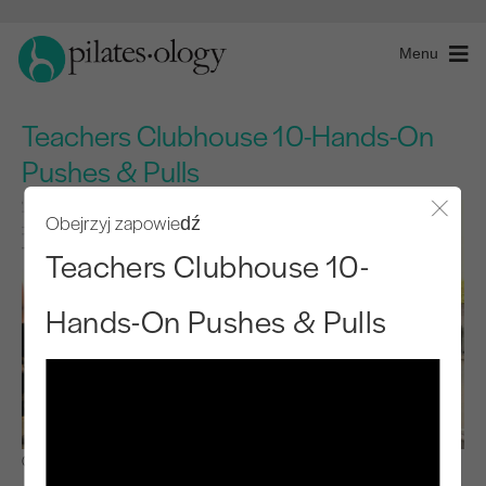
Menu
Teachers Clubhouse 10-Hands-On
Pushes & Pulls
Obejrzyj zapowiedź
Zamkn
Teachers Clubhouse 10-
Hands-On Pushes & Pulls
Obserwuj i ucz się