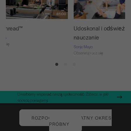
81:00
d Thread™
Udoskonal i odśwież s
nauczanie
Nash
cz się
Sonje Mayo
Obserwuj i ucz się
Uwielbiamy wspierać naszą społeczność. Zobacz, w jaki
sposób pomagamy.
ROZPOCZNIJ BEZPŁATNY OKRES
PRÓBNY