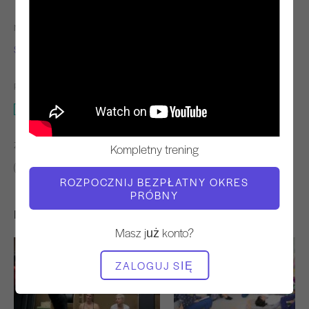
NAUCZYCIEL
CZAS WIDEO
Sandy Shimoda
01:18:42
POTRZEBNY SPRZĘT
Całe studio
ZNAJDŹ PODOBNE KLASY DLA
Kompletny trening
60+ min
Całe studio
ROZPOCZNIJ BEZPŁATNY OKRES
PRÓBNY
Inne treningi, które mogą Ci się spodobać
Masz już konto?
ZALOGUJ SIĘ