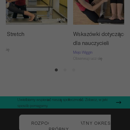
13:18
ng Stretch
Wskazówki dotyczące 
dla nauczycieli
cz się
Mejo Wiggin
Obserwuj i ucz się
Uwielbiamy wspierać naszą społeczność. Zobacz, w jaki
sposób pomagamy.
ROZPOCZNIJ BEZPŁATNY OKRES
PRÓBNY