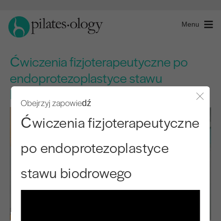
Menu
Ćwiczenia fizjoterapeutyczne po
endoprotezoplastyce stawu
biodrowego
Obejrzyj zapowiedź
Zamkn
Ćwiczenia fizjoterapeutyczne
po endoprotezoplastyce
stawu biodrowego