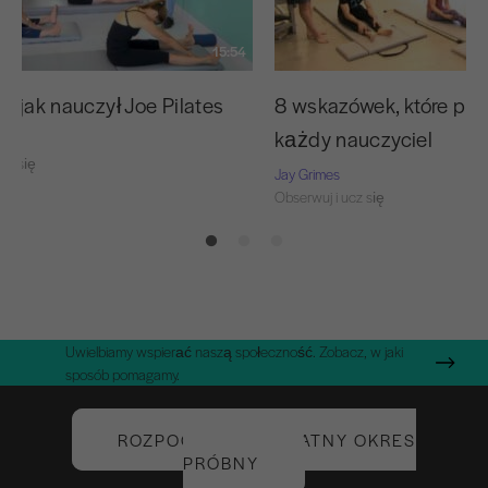
15:54
, jak nauczył Joe Pilates
8 wskazówek, które po
każdy nauczyciel
cz się
Jay Grimes
Obserwuj i ucz się
Uwielbiamy wspierać naszą społeczność. Zobacz, w jaki
sposób pomagamy.
ROZPOCZNIJ BEZPŁATNY OKRES
PRÓBNY