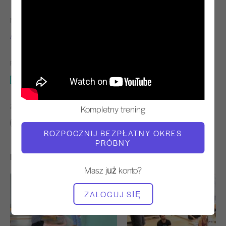
NAUCZYCIEL
CZAS WIDEO
Alycea Ungaro
3:17
POTRZEBNY SPRZĘT
Mata
ZNAJDŹ PODOBNE KLASY DLA
Kompletny trening
0 - 10 min
Mata
ROZPOCZNIJ BEZPŁATNY OKRES
PRÓBNY
Inne treningi, które mogą Ci się spodobać
Masz już konto?
ZALOGUJ SIĘ