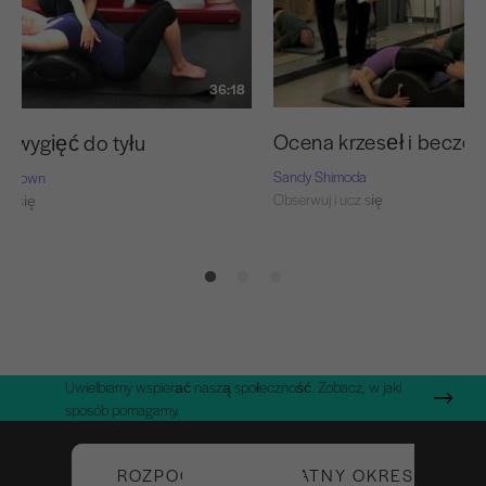
36:18
Ocena krzeseł i beczek
e wygięć do tyłu
Sandy Shimoda
n-Brown
Obserwuj i ucz się
cz się
Uwielbiamy wspierać naszą społeczność. Zobacz, w jaki
sposób pomagamy.
ROZPOCZNIJ BEZPŁATNY OKRES