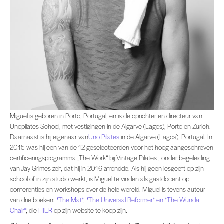
Miguel is geboren in Porto, Portugal, en is de oprichter en directeur van Unopil
Miguel is geboren in Porto, Portugal, en is de oprichter en directeur van
Unopilates School, met vestigingen in de Algarve (Lagos), Porto en Zürich.
Daarnaast is hij eigenaar van
Uno Pilates
in de Algarve (Lagos), Portugal. In
2015 was hij een van de 12 geselecteerden voor het hoog aangeschreven
certificeringsprogramma „The Work“ bij Vintage Pilates , onder begeleiding
van Jay Grimes zelf, dat hij in 2016 afrondde. Als hij geen lesgeeft op zijn
school of in zijn studio werkt, is Miguel te vinden als gastdocent op
conferenties en workshops over de hele wereld. Miguel is tevens auteur
van drie boeken:
*The Mat*
,
*The Universal Reformer* en
*The Wunda
Chair*
, die
HIER
op zijn website te koop zijn.