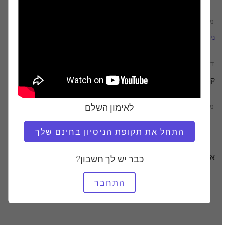
מוֹרֶה
זמן וידאו
ניקול סמית'
20:49
דרוש ציוד
קאדילק
לאימון השלם
מצא שיעורים דומים עבור
10 - 20 דקות
20 - 30 דקות
קאדילק
התחל את תקופת הניסיון בחינם שלך
אימונים אחרים שאולי תאהבו
כבר יש לך חשבון?
התחבר