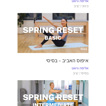
אליסה וויאט
בינוני | יַצִיב
0:44
איפוס האביב – בסיסי
אליסה וויאט
בסיסי | יַצִיב