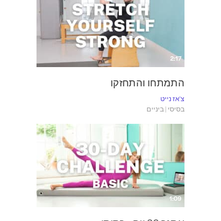
2:17
התמתחו והתחזקו
צ'אז נייט
בסיסי | ביניים
1:09