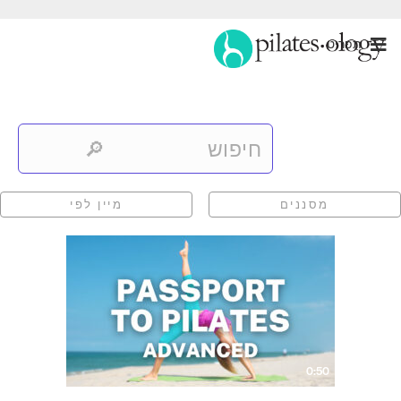
תַפרִיט
מסננים
מיין לפי
0:50