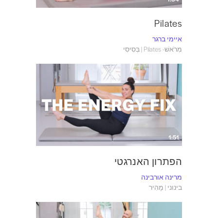
Pilates
איימי ברגר
מִרֹאשׁ- Pilates | בְּסִיסִי
1:51
הפתרון האנרגטי
מרינה אורבינה
בינוני | מָהִיר