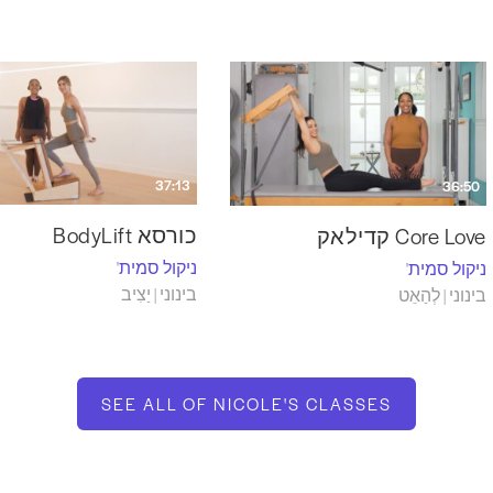
37:13
36:50
כורסא BodyLift
Core Love קדילאק
ניקול סמית'
ניקול סמית'
בינוני | יַצִיב
בינוני | לְהַאֵט
SEE ALL OF NICOLE'S CLASSES