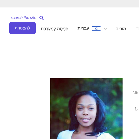
search the site
לְהִצְטַרֵף
עברית
ד
מורים
כְּנִיסָה לַמַעֲרֶכֶת
istant to several choreographers. Romana Kryzanowska History and Training Bo
Nic
g