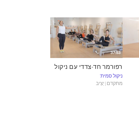
37:53
רפורמר חד-צדדי עם ניקול
ניקול סמית'
מתקדם | יַצִיב