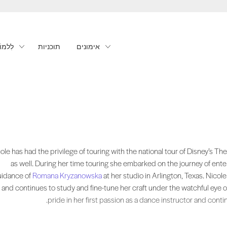
אימונים
תוכניות
לִלמוֹ
rn and raised in Brooklyn, New York she began her formal dance training at Jo
ole has had the privilege of touring with the national tour of Disney’s 
as well. During her time touring she embarked on the journey of ente
uidance of
Romana Kryzanowska
at her studio in Arlington, Texas. Nicole
and continues to study and fine-tune her craft under the watchful eye 
pride in her first passion as a dance instructor and conti