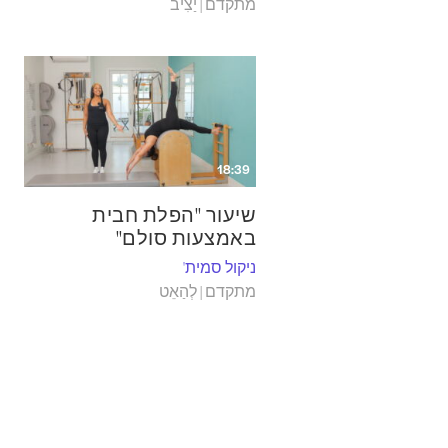
מתקדם | יַצִיב
18:39
שיעור "הפלת חבית
באמצעות סולם"
ניקול סמית'
מתקדם | לְהַאֵט