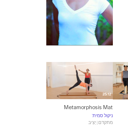
In
i
25:12
Metamorphosis Mat
ניקול סמית'
מתקדם | יַצִיב