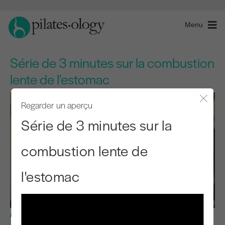
Menu
Série de 3 minutes sur la combustion
lente de l'estomac
Regarder un aperçu
Fermer
Série de 3 minutes sur la
combustion lente de
l'estomac
Niveau de base