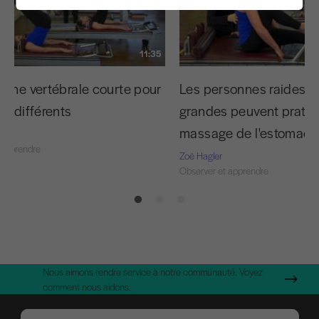
11:35
onne vertébrale courte pour
Les personnes raides, l
s différents
grandes peuvent pratiq
massage de l'estomac !
 apprendre
Zoë Hagler
Observer et apprendre
Nous aimons rendre service à notre communauté. Voyez
comment nous aidons.