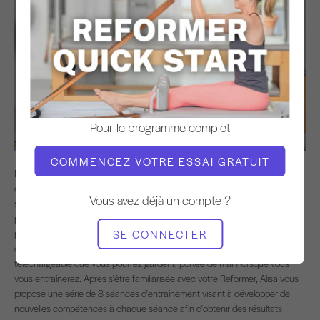
Pour le programme complet
COMMENCEZ VOTRE ESSAI GRATUIT
Rejoignez Alisa Wyatt pour une
série de
8 séances de
Reformer progressif
conçue pour ceux qui ont un Reformer à la maison ! Alisa commence la
Vous avez déjà un compte ?
série par une visite rapide d'un Reformer domestique, en nommant les
parties importantes, en montrant comment installer les sangles, la barre de
pieds, la tête, les élévateurs et les ressorts. Vous trouverez également une
SE CONNECTER
courte vidéo sur le réglage des ressorts, ainsi qu'une
fiche de contrôle
téléchargeable que vous pourrez garder à portée de main lorsque vous
vous entraînerez. Après s'être familiarisée avec votre Reformer, Alisa vous
propose une série de 8 séances d'entraînement visant à développer de
nouvelles compétences à chaque séance afin d'obtenir des résultats