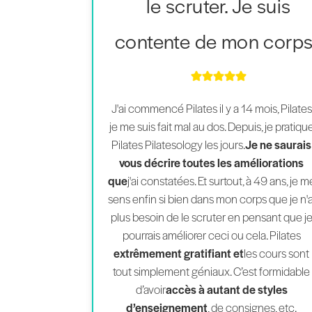
le scruter. Je suis
contente de mon corps
J'ai commencé Pilates il y a 14 mois, Pilates
je me suis fait mal au dos. Depuis, je pratiqu
Pilates Pilatesology les jours.
Je ne saurais
vous décrire toutes les améliorations
que
j'ai constatées. Et surtout, à 49 ans, je m
sens enfin si bien dans mon corps que je n'a
plus besoin de le scruter en pensant que j
pourrais améliorer ceci ou cela. Pilates
extrêmement gratifiant et
les cours sont
tout simplement géniaux. C’est formidable
d’avoir
accès à autant de styles
d’enseignement
, de consignes, etc.