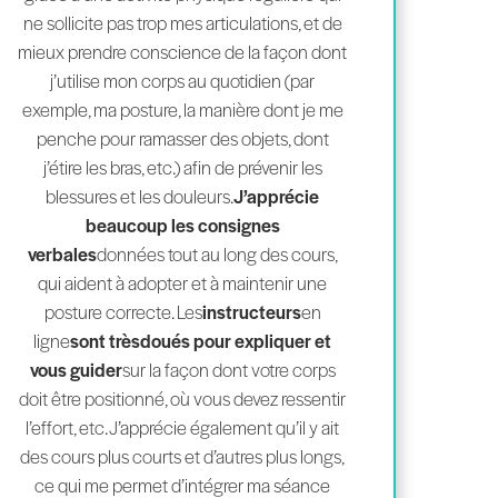
ne sollicite pas trop mes articulations, et de
mieux prendre conscience de la façon dont
j’utilise mon corps au quotidien (par
exemple, ma posture, la manière dont je me
penche pour ramasser des objets, dont
j’étire les bras, etc.) afin de prévenir les
blessures et les douleurs.
J’apprécie
beaucoup les consignes
verbales
données tout au long des cours,
qui aident à adopter et à maintenir une
posture correcte. Les
instructeurs
en
ligne
sont très
doués pour expliquer et
vous guider
sur la façon dont votre corps
doit être positionné, où vous devez ressentir
l’effort, etc. J’apprécie également qu’il y ait
des cours plus courts et d’autres plus longs,
ce qui me permet d’intégrer ma séance