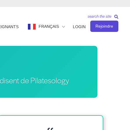
search the site
Rejoindre
FRANÇAIS
EIGNANTS
LOGIN
isent de Pilatesology