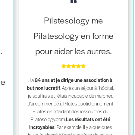
Pilatesology me
Pilatesology en forme
.
pour aider les autres.
ne
J'ai
84 ans et je dirige une association à
but non lucratif
. Après un séjour à l'hôpital,
je souffrais et j'étais incapable de marcher.
J'ai commencé à Pilates quotidiennement
Pilates en m'aidant des ressources du
Pilatesology.com.
Les résultats ont été
incroyables
! Par exemple, il y a quelques
jours, j'ai dansé à fond, sans faire de pause,