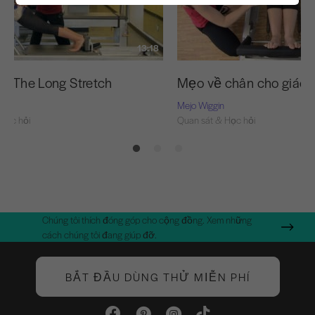
13:18
ện The Long Stretch
Mẹo về chân cho giáo 
Mejo Wiggin
Học hỏi
Quan sát & Học hỏi
Chúng tôi thích đóng góp cho cộng đồng. Xem những
cách chúng tôi đang giúp đỡ.
BẮT ĐẦU DÙNG THỬ MIỄN PHÍ