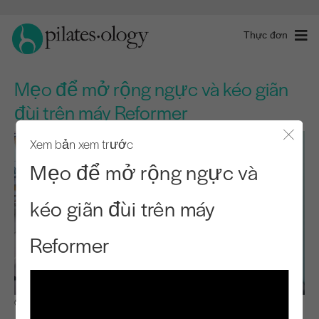
Thực đơn
Mẹo để mở rộng ngực và kéo giãn
đùi trên máy Reformer
Xem bản xem trước
Đóng 
Mẹo để mở rộng ngực và
kéo giãn đùi trên máy
Reformer
Quan sát & Học hỏi