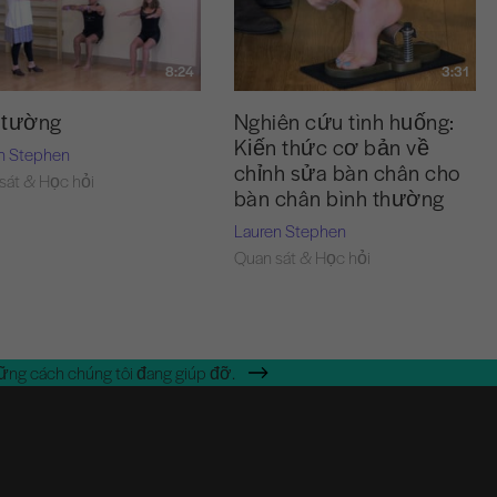
8:24
3:31
 tường
Nghiên cứu tình huống:
Kiến thức cơ bản về
n Stephen
chỉnh sửa bàn chân cho
sát & Học hỏi
bàn chân bình thường
Lauren Stephen
Quan sát & Học hỏi
ững cách chúng tôi đang giúp đỡ.