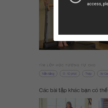
TÌM LỚP HỌC TƯƠNG TỰ CHO
Nền tảng
0 - 10 phút
Tháp
Xe Cad
Các bài tập khác bạn có thể