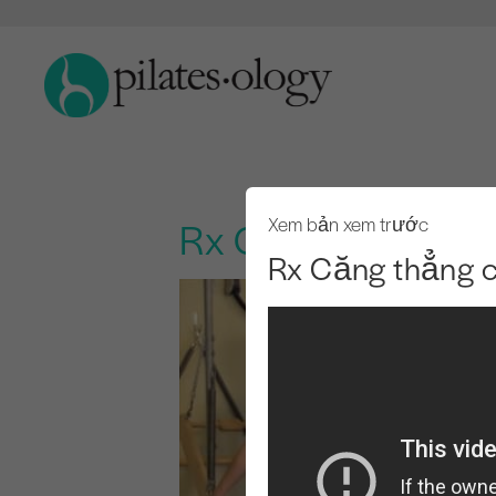
Rx Căng thẳng cổ 
Xem bản xem trước
Rx Căng thẳng c