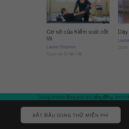
28:51
Cơ sở của Kiểm soát cốt
Dạy
lõi
Laure
Lauren Stephen
Quan 
Quan sát & Học hỏi
Chúng tôi thích đóng góp cho cộng đồng. Xem nh
BẮT ĐẦU DÙNG THỬ MIỄN PHÍ