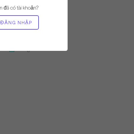
Chậm
n đã có tài khoản?
THIẾT BỊ CẦN THIẾT
ĐĂNG NHẬP
Tháp
Xe Cadillac
Máy nắn chỉnh cột sống
Thùng nhỏ