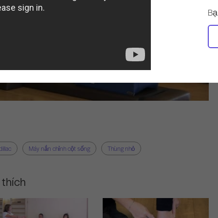
Bạ
illac
Máy nắn chỉnh cột sống
Thùng nhỏ
 thích