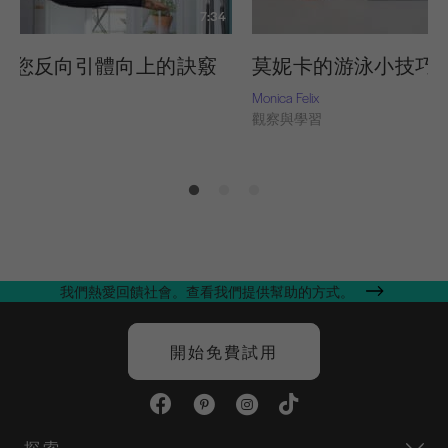
7:34
教您反向引體向上的訣竅
莫妮卡的游泳小技巧
Monica Felix
習
觀察與學習
我們熱愛回饋社會。查看我們提供幫助的方式。
開始免費試用
探索