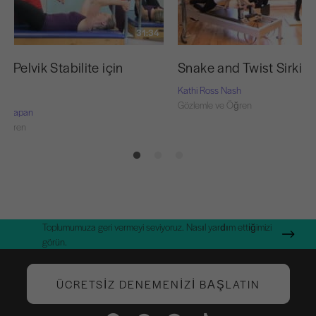
31:34
e Pelvik Stabilite için
Snake and Twist Sirki
Kathi Ross Nash
Gözlemle ve Öğren
rie-Capan
 Öğren
Toplumumuza geri vermeyi seviyoruz. Nasıl yardım ettiğimizi
görün.
ÜCRETSIZ DENEMENIZI BAŞLATIN