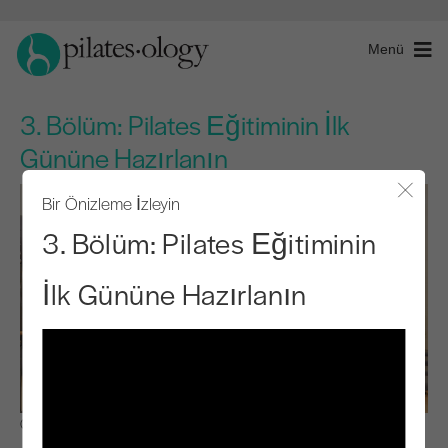
Menü
3. Bölüm: Pilates Eğitiminin İlk
Gününe Hazırlanın
Bir Önizleme İzleyin
Modal
3. Bölüm: Pilates Eğitiminin
İlk Gününe Hazırlanın
Gözlemle ve Öğren