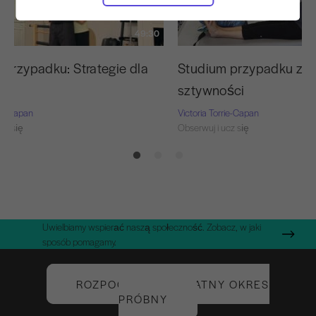
49:30
 przypadku: Strategie dla
Studium przypadku zwa
sztywności
rie-Capan
Victoria Torrie-Capan
cz się
Obserwuj i ucz się
Uwielbiamy wspierać naszą społeczność. Zobacz, w jaki
sposób pomagamy.
ROZPOCZNIJ BEZPŁATNY OKRES
PRÓBNY