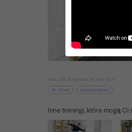
ZNAJDŹ PODOBNE KLASY DLA
20 - 30 min
Szwedzkie batony
Inne treningi, które mogą Ci