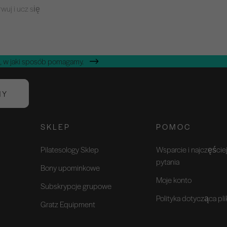
wuj i ucz się
, w jaki sposób pomagamy.
NY
SKLEP
POMOC
Pilatesology Sklep
Wsparcie i najczęści
pytania
Bony upominkowe
Moje konto
Subskrypcje grupowe
Polityka dotycząca pl
Gratz Equipment