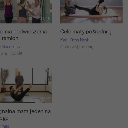
29:48
34:12
tomia podwieszania
Cele maty pośredniej
Z ramion
Kathi Ross Nash
e Muscolino
Obserwuj i ucz się
wuj i ucz się
35:42
inalna mata jeden na
nego
rimes