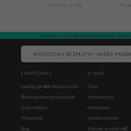
Obserwuj i ucz się
Obser
Uwielbiamy wspierać naszą społeczność. Zobacz
ROZPOCZNIJ BEZPŁATNY OKRES PRÓB
EKSPLORUJ
O NAS
Katalog szkoleń dla nauczycieli
O nas
Światowy katalog nauczycieli
Ambasadorzy
Sesje na żywo
Giving Back
Wydarzenia
Opinie członków
Blog
Warunki i prywatność