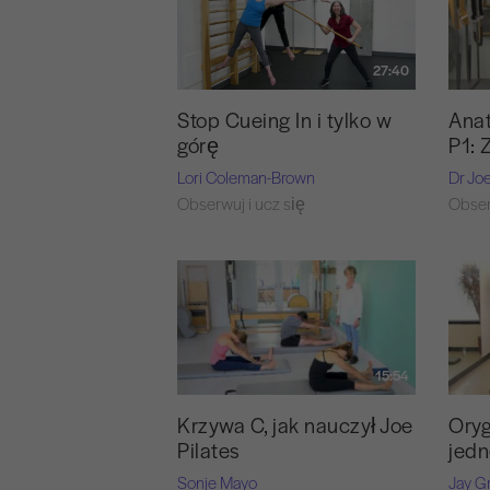
27:40
Ana
Stop Cueing In i tylko w
P1: 
górę
Dr Jo
Lori Coleman-Brown
Obser
Obserwuj i ucz się
15:54
Krzywa C, jak nauczył Joe
Oryg
Pilates
jed
Sonje Mayo
Jay G