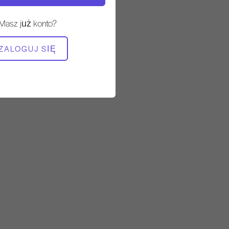
Masz już konto?
POTRZEBNY SPRZĘT
Szwedzkie batony
ZALOGUJ SIĘ