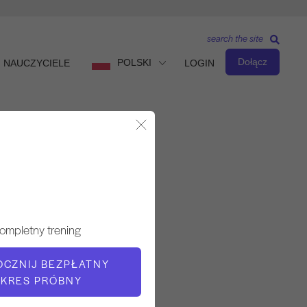
search the site
Dołącz
POLSKI
NAUCZYCIELE
LOGIN
Zamknij okno dialogowe
Obserwuj i ucz się
NAUCZYCIEL
ompletny trening
Andrea Maida
OCZNIJ BEZPŁATNY
KRES PRÓBNY
CZAS WIDEO
38:16