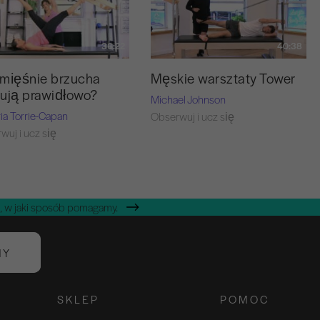
36:22
40:38
mięśnie brzucha
Męskie warsztaty Tower
ują prawidłowo?
Michael Johnson
ria Torrie-Capan
Obserwuj i ucz się
wuj i ucz się
, w jaki sposób pomagamy.
NY
SKLEP
POMOC