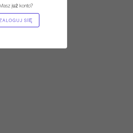
Masz już konto?
POTRZEBNY SPRZĘT
ZALOGUJ SIĘ
Wieża
Cadillac