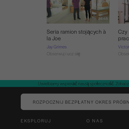
24:45
Seria ramion stojących à
Czy 
la Joe
prac
Jay Grimes
Victo
Obserwuj i ucz się
Obser
Uwielbiamy wspierać naszą społeczność. Zobacz
ROZPOCZNIJ BEZPŁATNY OKRES PRÓB
EKSPLORUJ
O NAS