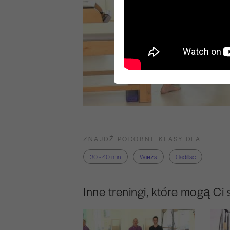
ZNAJDŹ PODOBNE KLASY DLA
30 - 40 min
Wieża
Cadillac
Inne treningi, które mogą Ci