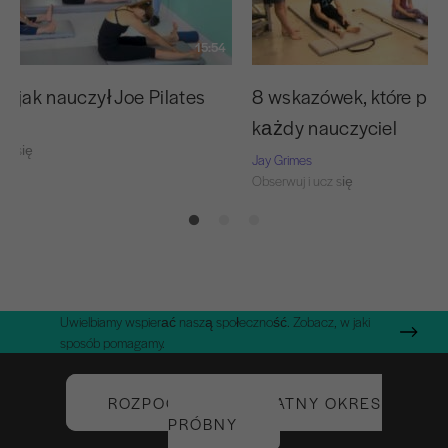
15:54
, jak nauczył Joe Pilates
8 wskazówek, które po
każdy nauczyciel
cz się
Jay Grimes
Obserwuj i ucz się
Uwielbiamy wspierać naszą społeczność. Zobacz, w jaki
sposób pomagamy.
ROZPOCZNIJ BEZPŁATNY OKRES
PRÓBNY