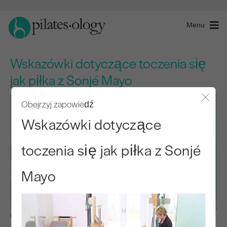
Menu
Wskazówki dotyczące toczenia się
jak piłka z Sonjé Mayo
Obejrzyj zapowiedź
Zamkn
Wskazówki dotyczące
toczenia się jak piłka z Sonjé
Mayo
Obserwuj i ucz się