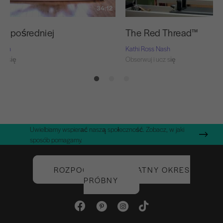
34:12
ty pośredniej
The Red Thread™
Nash
Kathi Ross Nash
cz się
Obserwuj i ucz się
Uwielbiamy wspierać naszą społeczność. Zobacz, w jaki
sposób pomagamy.
ROZPOCZNIJ BEZPŁATNY OKRES
PRÓBNY