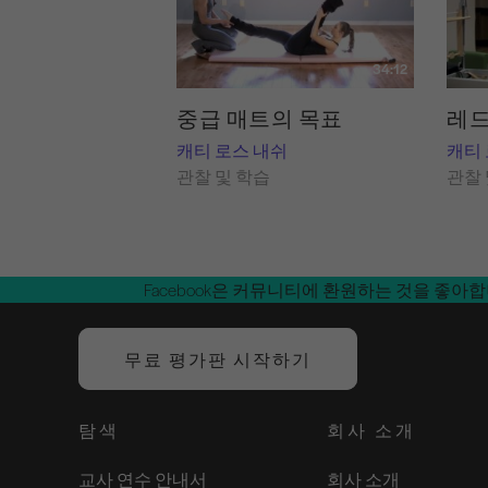
34:12
중급 매트의 목표
레드
캐티 로스 내쉬
캐티
관찰 및 학습
관찰 
Facebook은 커뮤니티에 환원하는 것을 좋아
무료 평가판 시작하기
탐색
회사 소개
교사 연수 안내서
회사 소개