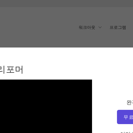
워크아웃
프로그램
리포머
 리포머
완
무료