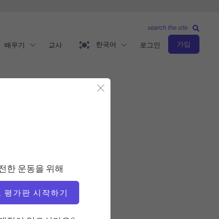
search the site
가입
한국어
배우기
교사
로그인
모달 닫기
고급 레벨
교사
전한 운동을 위해
캐티 로스 내쉬
 평가판 시작하기
운동 템포