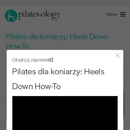
Menu
Pilates dla koniarzy: Heels Down
How-To
Obejrzyj zapowiedź
Zamkn
Pilates dla koniarzy: Heels
Down How-To
Obserwuj i ucz się