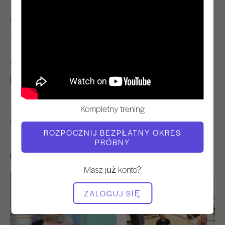
NAUCZYCIEL
CZAS WIDEO
Victoria Torrie-Capan
15:01
POTRZEBNY SPRZĘT
Mata
ZNAJDŹ PODOBNE KLASY DLA
Kompletny trening
10 - 20 min
Mata
ROZPOCZNIJ BEZPŁATNY OKRES
PRÓBNY
Inne treningi, które mogą Ci się spodobać
Masz już konto?
ZALOGUJ SIĘ