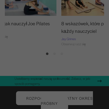
15:54
, jak nauczył Joe Pilates
8 wskazówek, które po
każdy nauczyciel
cz się
Jay Grimes
Obserwuj i ucz się
Uwielbiamy wspierać naszą społeczność. Zobacz, w jaki
sposób pomagamy.
ROZPOCZNIJ BEZPŁATNY OKRES
PRÓBNY