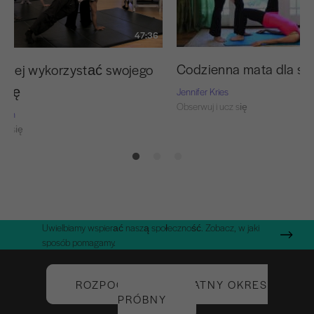
47:36
Codzienna mata dla s
lepiej wykorzystać swojego
znę
Jennifer Kries
Obserwuj i ucz się
Nash
cz się
Uwielbiamy wspierać naszą społeczność. Zobacz, w jaki
sposób pomagamy.
ROZPOCZNIJ BEZPŁATNY OKRES
PRÓBNY