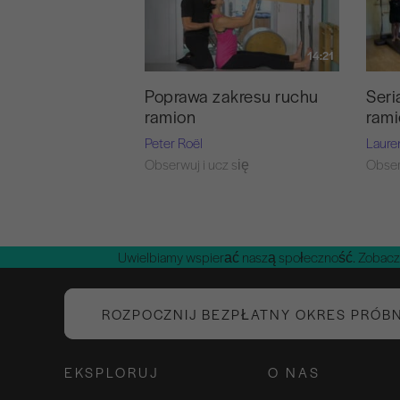
14:21
Poprawa zakresu ruchu
Seri
ramion
rami
Peter Roël
Laure
Obserwuj i ucz się
Obser
Uwielbiamy wspierać naszą społeczność. Zobacz
ROZPOCZNIJ BEZPŁATNY OKRES PRÓB
EKSPLORUJ
O NAS