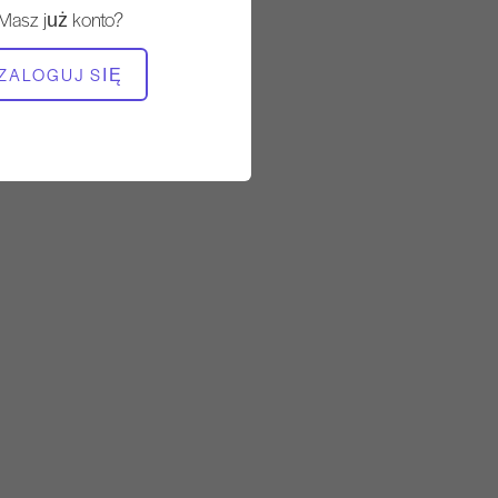
Masz już konto?
POTRZEBNY SPRZĘT
ZALOGUJ SIĘ
Cadillac