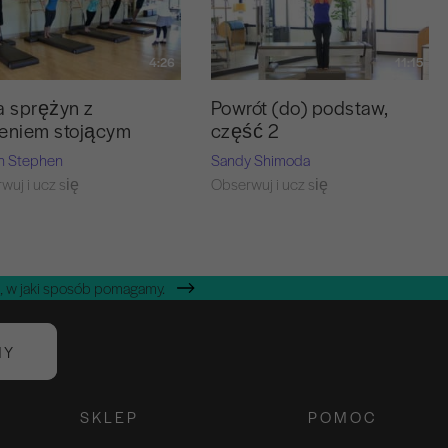
4:26
11:15
a sprężyn z
Powrót (do) podstaw,
eniem stojącym
część 2
n Stephen
Sandy Shimoda
wuj i ucz się
Obserwuj i ucz się
, w jaki sposób pomagamy.
NY
SKLEP
POMOC