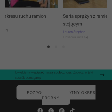
14:21
 zakresu ruchu ramion
Seria sprężyn z ramien
stojącym
cz się
Lauren Stephen
Obserwuj i ucz się
Uwielbiamy wspierać naszą społeczność. Zobacz, w jaki
sposób pomagamy.
ROZPOCZNIJ BEZPŁATNY OKRES
PRÓBNY