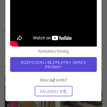
NAUCZYCIEL
CZAS WIDEO
Sandy Shimoda
11:15
POTRZEBNY SPRZĘT
Cadillac
ZNAJDŹ PODOBNE KLASY DLA
Kompletny trening
10 - 20 min
Cadillac
ROZPOCZNIJ BEZPŁATNY OKRES
Inne treningi, które mogą Ci się spodobać
PRÓBNY
Masz już konto?
ZALOGUJ SIĘ