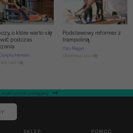
36:19
44:31
eczy, o które warto się
Podstawowy reformer z
twić podczas
trampoliną
czania
Cary Regan
 Dunphy Hemani
Obserwuj i ucz się
wuj i ucz się
, w jaki sposób pomagamy.
NY
SKLEP
POMOC