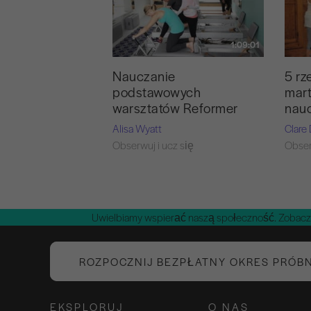
1:09:01
Nauczanie
5 rz
podstawowych
mar
warsztatów Reformer
nau
Alisa Wyatt
Clare
Obserwuj i ucz się
Obser
Uwielbiamy wspierać naszą społeczność. Zobacz
ROZPOCZNIJ BEZPŁATNY OKRES PRÓB
EKSPLORUJ
O NAS