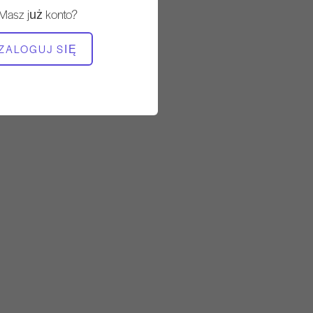
20:28
Masz już konto?
POTRZEBNY SPRZĘT
ZALOGUJ SIĘ
Reformator