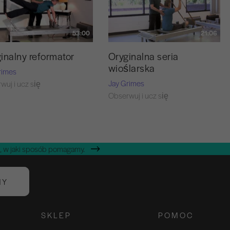
53:00
21:06
inalny reformator
Oryginalna seria
wioślarska
rimes
Jay Grimes
wuj i ucz się
Obserwuj i ucz się
, w jaki sposób pomagamy.
NY
SKLEP
POMOC