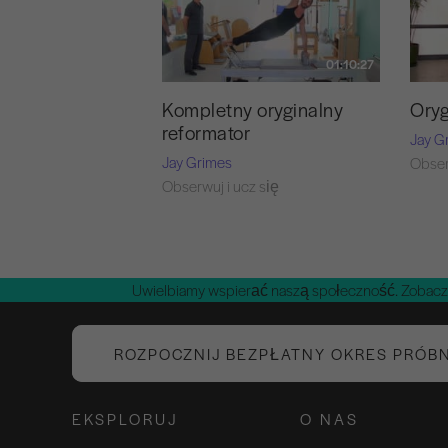
01:10:27
Kompletny oryginalny
Oryg
reformator
Jay G
Jay Grimes
Obser
Obserwuj i ucz się
Uwielbiamy wspierać naszą społeczność. Zobacz
ROZPOCZNIJ BEZPŁATNY OKRES PRÓB
EKSPLORUJ
O NAS