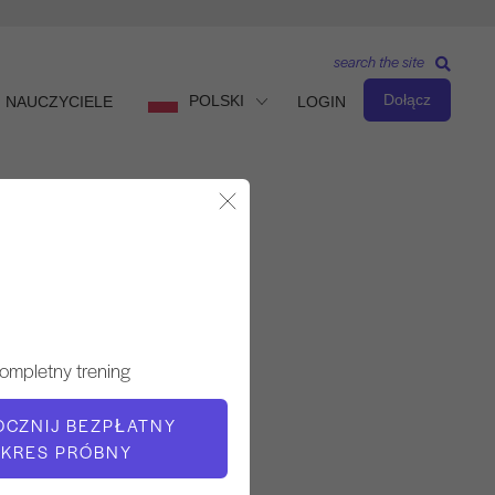
search the site
Dołącz
POLSKI
NAUCZYCIELE
LOGIN
Zamknij okno dialogowe
Obserwuj i ucz się
NAUCZYCIEL
ompletny trening
Simona Cipriani
OCZNIJ BEZPŁATNY
KRES PRÓBNY
CZAS WIDEO
12:40