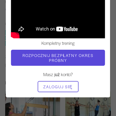
NAUCZYCIEL
CZAS WIDEO
Victoria Torrie-Capan
14:49
POTRZEBNY SPRZĘT
Wieża
Cadillac
Kompletny trening
Płyta samolotu
ROZPOCZNIJ BEZPŁATNY OKRES
ZNAJDŹ PODOBNE KLASY DLA
PRÓBNY
10 - 20 min
Wieża
Cadillac
Płyta samolotu
Masz już konto?
Inne treningi, które mogą Ci się spodobać
ZALOGUJ SIĘ