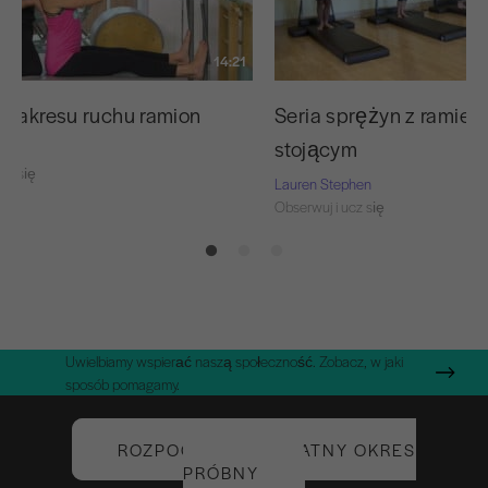
14:21
 zakresu ruchu ramion
Seria sprężyn z ramien
stojącym
cz się
Lauren Stephen
Obserwuj i ucz się
Uwielbiamy wspierać naszą społeczność. Zobacz, w jaki
sposób pomagamy.
ROZPOCZNIJ BEZPŁATNY OKRES
PRÓBNY