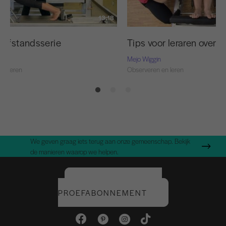
13:18
eafstandsserie
Tips voor leraren over 
Mejo Wiggin
en leren
Observeren en leren
We geven graag iets terug aan onze gemeenschap. Bekijk
de manieren waarop we helpen.
START UW GRATIS
PROEFABONNEMENT