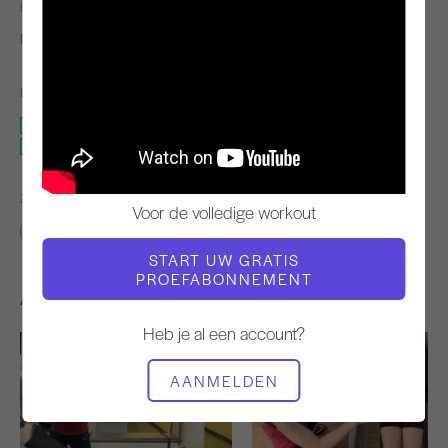
LERAAR
VIDEOTIJD
Fabien Menegon
5:28
BENODIGDE APPARATUUR
Reformer
Reformer - Geen doos
ZOEK VERGELIJKBARE LESSEN VOOR
Voor de volledige workout
0 - 10 min
Reformer
Reformer - Geen doos
START UW GRATIS
PROEFABONNEMENT
Andere workouts die je misschien leuk vindt
Heb je al een account?
AANMELDEN