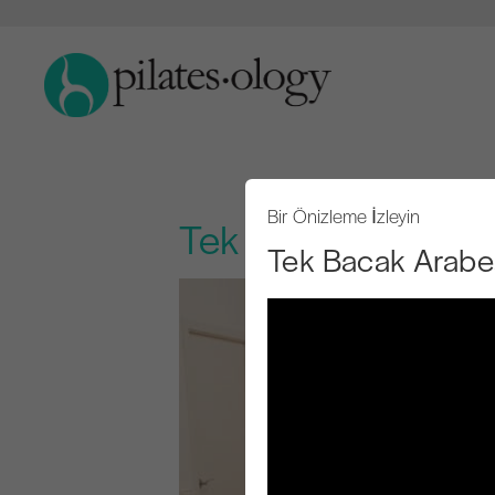
Bir Önizleme İzleyin
Tek Bacak Arabeski
Tek Bacak Arabes