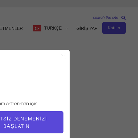
search the site
Katılın
TÜRKÇE
ETMENLER
GİRİŞ YAP
Modalı Kapat
Gözlemle ve Öğren
ÖĞRETMEN
am antrenman için
Fabien Menegon
TSIZ DENEMENIZI
BAŞLATIN
VIDEO ZAMANI
5:28