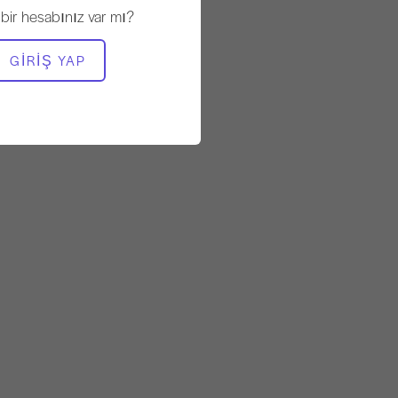
 bir hesabınız var mı?
GEREKLI EKIPMAN
GIRIŞ YAP
Reformcu
Reformer - Kutu Yok