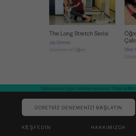
13:18
The Long Stretch Serisi
Öğre
Çalı
Jay Grimes
Mejo 
Gözlemle ve Öğren
Gözle
Toplumumuza geri vermeyi seviyoruz. Nasıl yardım 
ÜCRETSIZ DENEMENIZI BAŞLATIN
KEŞFEDIN
HAKKIMIZDA