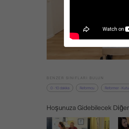
BENZER SINIFLARI BULUN
0 - 10 dakika
Reformcu
Reformer - Kutu
Hoşunuza Gidebilecek Diğer 