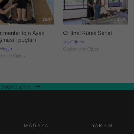
28:37
21:06
tmenler için Ayak
Orijinal Kürek Serisi
şması İpuçları
Jay Grimes
Wiggin
Gözlemle ve Öğren
mle ve Öğren
ettiğimizi görün.
MAĞAZA
YARDIM