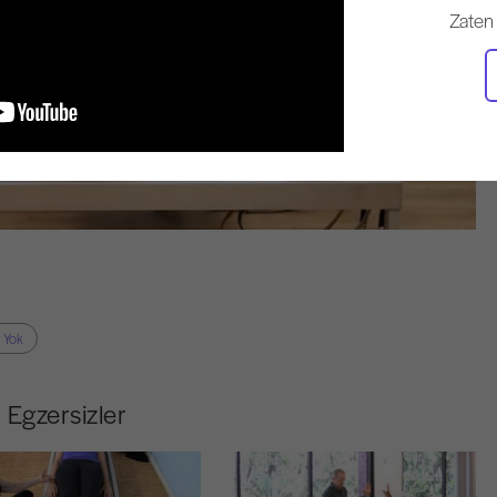
Zaten
 Yok
Egzersizler