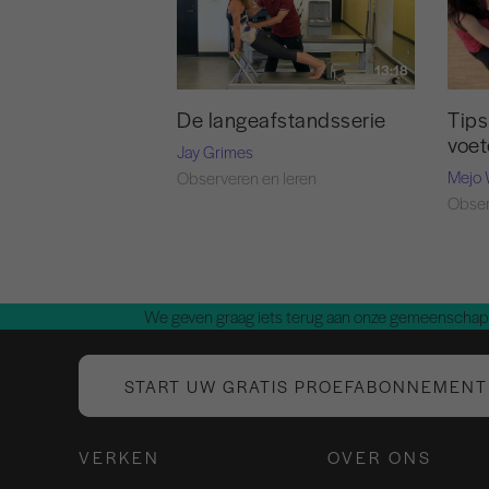
13:18
Tips
De langeafstandsserie
voe
Jay Grimes
Mejo 
Observeren en leren
Obser
We geven graag iets terug aan onze gemeenschap.
START UW GRATIS PROEFABONNEMENT
VERKEN
OVER ONS