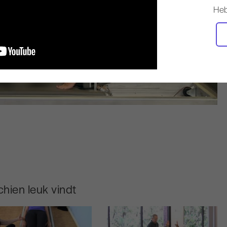
Heb
hien leuk vindt