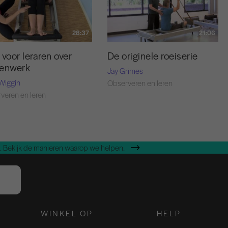
28:37
21:06
 voor leraren over
De originele roeiserie
tenwerk
Jay Grimes
Wiggin
Observeren en leren
veren en leren
 Bekijk de manieren waarop we helpen.
WINKEL OP
HELP