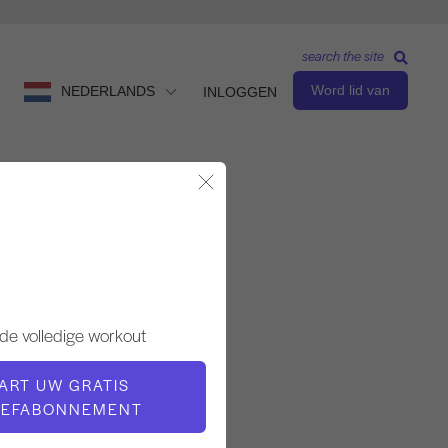
search the site
Word lid van
NEDERLANDS
INLOGGEN
Modaal sluiten
Observeren en leren
LERAAR
de volledige workout
Jay Grimes
ART UW GRATIS
OEFABONNEMENT
VIDEOTIJD
13:18