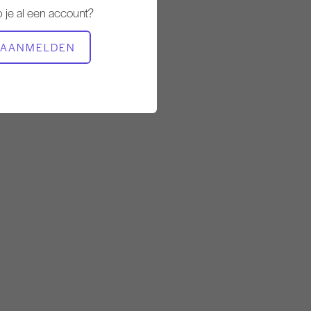
 je al een account?
BENODIGDE APPARATUUR
AANMELDEN
Reformer