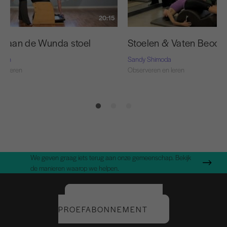
20:15
ai aan de Wunda stoel
Stoelen & Vaten Beoord
Nash
Sandy Shimoda
en leren
Observeren en leren
We geven graag iets terug aan onze gemeenschap. Bekijk
de manieren waarop we helpen.
START UW GRATIS
PROEFABONNEMENT