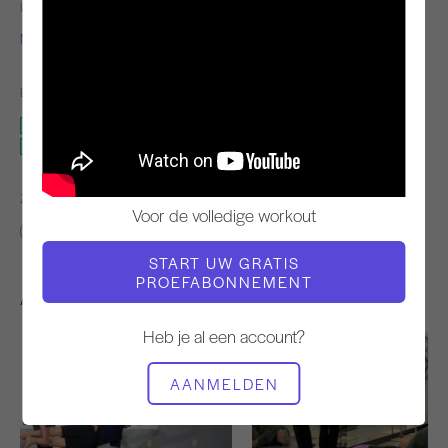
LERAAR
VIDEOTIJD
Niedra Gabriël
26:11
BENODIGDE APPARATUUR
Wunda Stoel
Kinderstoel
ZOEK VERGELIJKBARE LESSEN VOOR
Voor de volledige workout
20 - 30 min
Wunda Stoel
Kinderstoel
START UW GRATIS
PROEFABONNEMENT
Andere workouts die je misschien leuk vindt
Heb je al een account?
AANMELDEN