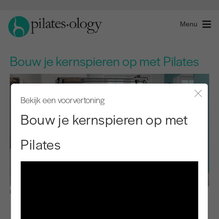
Menu
Bouw je kernspieren op met Pilates
Bekijk een voorvertoning
Modaal
Bouw je kernspieren op met
Pilates
Observeren en leren