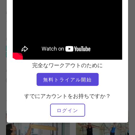
教師
ビデオタイム
ファビアン・メネゴン
20:09
必要な機材
タワー
キャデラック
完全なワークアウトのために
の類似クラスを検索
無料トライアル開始
10～20分
20～30分
タワー
キャデラック
すでにアカウントをお持ちですか？
その他のワークアウト
ログイン