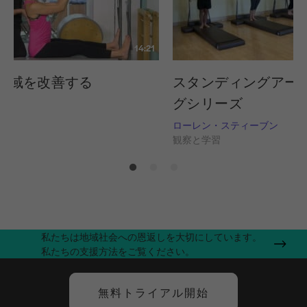
14:21
動域を改善する
スタンディングアー
グシリーズ
習
ローレン・スティーブン
観察と学習
私たちは地域社会への恩返しを大切にしています。
私たちの支援方法をご覧ください。
無料トライアル開始