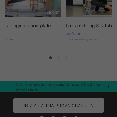
01:10:27
matore originale completo
La serie Long Stretch
Jay Grimes
 imparare
Osservare e imparare
Amiamo restituire alla nostra comunità. Scoprite i modi in cui
stiamo aiutando.
INIZIA LA TUA PROVA GRATUITA