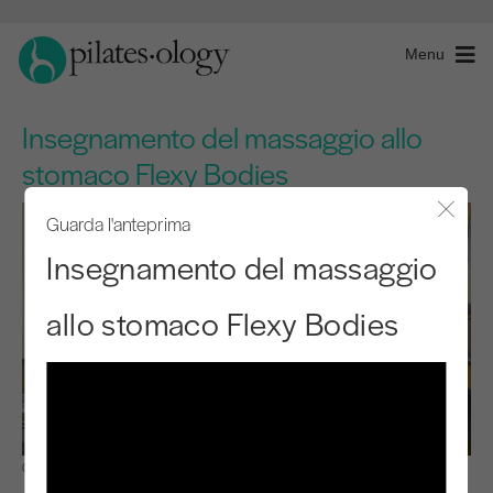
Menu
Insegnamento del massaggio allo
stomaco Flexy Bodies
Guarda l'anteprima
Chiude
Insegnamento del massaggio
allo stomaco Flexy Bodies
Osservare e imparare