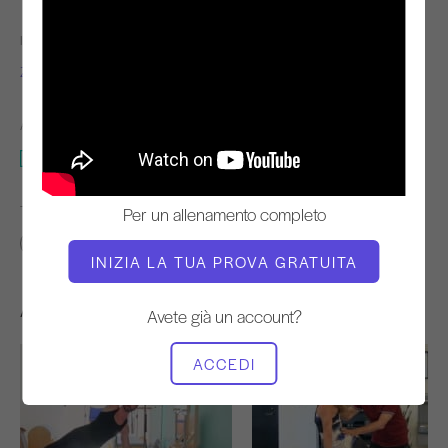
INSEGNANTE
TEMPO DI VIDEO
Zoë Hagler
9:35
ATTREZZATURA NECESSARIA
Riformatore
TROVA CLASSI SIMILI PER
Per un allenamento completo
0 - 10 min
Riformatore
INIZIA LA TUA PROVA GRATUITA
Altri allenamenti che potrebbero piacervi
Avete già un account?
ACCEDI