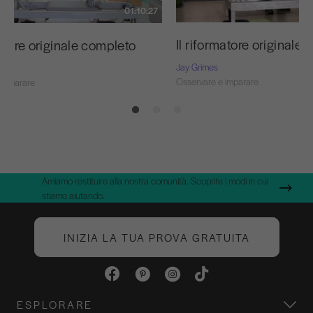
01:10:27
Il riformatore originale
matore originale completo
Jay Grimes
Osservare e imparare
 imparare
Amiamo restituire alla nostra comunità. Scoprite i modi in cui
stiamo aiutando.
INIZIA LA TUA PROVA GRATUITA
ESPLORARE