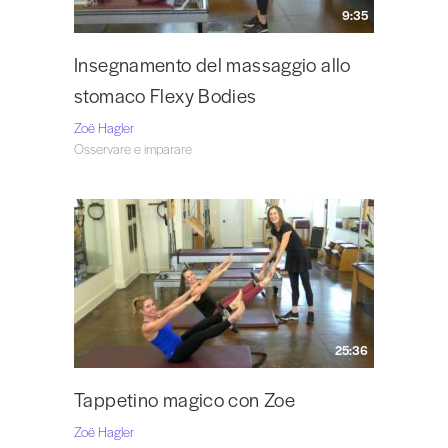
9:35
Insegnamento del massaggio allo
stomaco Flexy Bodies
Zoë Hagler
Osservare e imparare
25:36
Tappetino magico con Zoe
Zoë Hagler