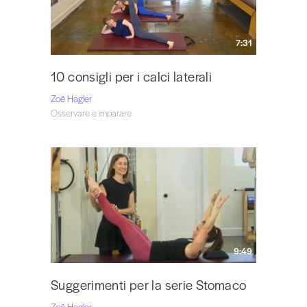
7:31
10 consigli per i calci laterali
Zoë Hagler
Osservare e imparare
9:49
Suggerimenti per la serie Stomaco
Zoë Hagler