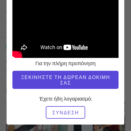
ΔΆΣΚΑΛΟΣ
ΏΡΑ ΒΊΝΤΕΟ
Zoë Hagler
9:35
ΑΠΑΙΤΟΎΜΕΝΟΣ ΕΞΟΠΛΙΣΜΌΣ
Reformer
ΒΡΕΊΤΕ ΠΑΡΌΜΟΙΕΣ ΤΆΞΕΙΣ ΓΙΑ
Για την πλήρη προπόνηση
0 - 10 λεπτά
Reformer
ΞΕΚΙΝΉΣΤΕ ΤΗ ΔΩΡΕΆΝ ΔΟΚΙΜΉ
ΣΑΣ
Άλλες προπονήσεις που μπορεί να σας αρέσουν
Έχετε ήδη λογαριασμό;
ΣΎΝΔΕΣΗ