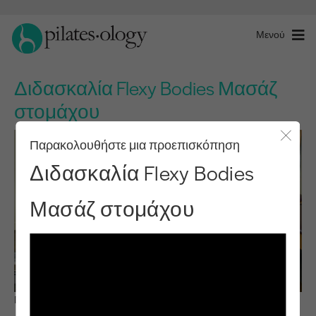
Μενού
Διδασκαλία Flexy Bodies Μασάζ
στομάχου
Παρακολουθήστε μια προεπισκόπηση
Κλείσ
Διδασκαλία Flexy Bodies
Μασάζ στομάχου
Παρατηρήστε & μάθετε