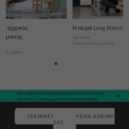
01:10:27
ης αρχικός
Η σειρά Long Stretch
υθμιστής
Jay Grimes
Παρατηρήστε & μάθετε
τε & μάθετε
Μας αρέσει να προσφέρουμε στην κοινότητά μας.
Δείτε τους τρόπους με τους οποίους βοηθάμε.
ΞΕΚΙΝΉΣΤΕ ΤΗ ΔΩΡΕΆΝ ΔΟΚΙΜΉ
ΣΑΣ