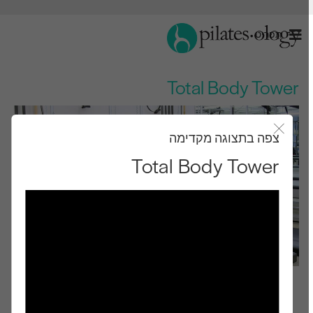
תַפרִיט
Total Body Tower
צפה בתצוגה מקדימה
סגור את מודאל
Total Body Tower
רמת ביניים