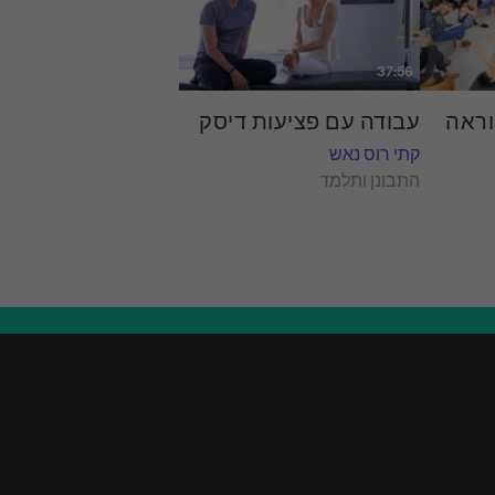
37:56
וראה
עבודה עם פציעות דיסק
קתי רוס נאש
התבונן ותלמד