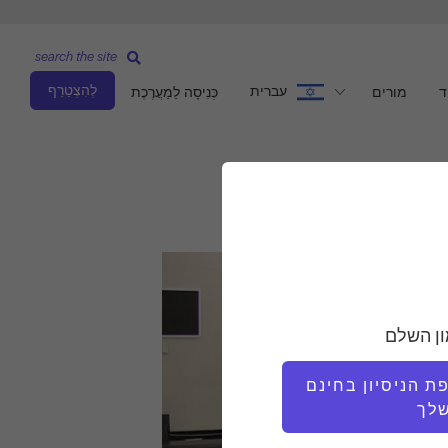
search the site
לְהִצְטַרֵף
עברית
ד
מורים
כְּנִיסָה לַמַעֲרֶכֶת
ון השלם
 הניסיון בחינם
לך