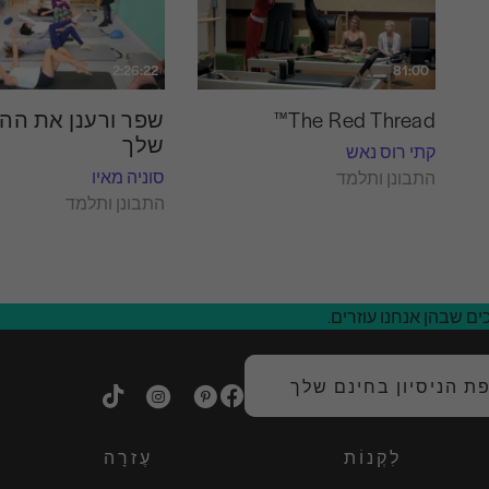
2:26:22
81:00
The Red Thread™
שפר ורענן את הה
שלך
קתי רוס נאש
סוניה מאיו
התבונן ותלמד
התבונן ותלמד
ם שבהן אנחנו עוזרים.
 הניסיון בחינם שלך
לִקְנוֹת
עֶזרָה