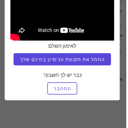
מוֹרֶה
זמן וידאו
מיגל סילבה
17:05
דרוש ציוד
סטודיו שלם
לאימון השלם
מצא שיעורים דומים עבור
התחל את תקופת הניסיון בחינם שלך
10 - 20 דקות
סטודיו שלם
כבר יש לך חשבון?
אימונים אחרים שאולי תאהבו
התחבר