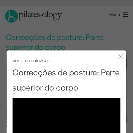
Menu
Correcções de postura: Parte
superior do corpo
Ver uma antevisão
Fecha
Correcções de postura: Parte
superior do corpo
Observar e aprender