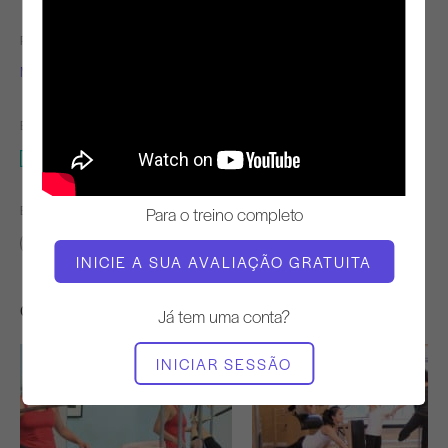
PROFESSOR
TEMPO DE VÍDEO
Miguel Silva
17:05
EQUIPAMENTO NECESSÁRIO
Estúdio completo
ENCONTRAR AULAS SEMELHANTES PARA
Para o treino completo
10 - 20 min
Estúdio completo
INICIE A SUA AVALIAÇÃO GRATUITA
Outros exercícios de que poderá gostar
Já tem uma conta?
INICIAR SESSÃO