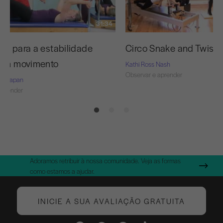
31:34
os para a estabilidade
Circo Snake and Twist
 em movimento
Kathi Ross Nash
Observar e aprender
rie-Capan
aprender
Adoramos retribuir à nossa comunidade. Veja as formas
como estamos a ajudar.
INICIE A SUA AVALIAÇÃO GRATUITA