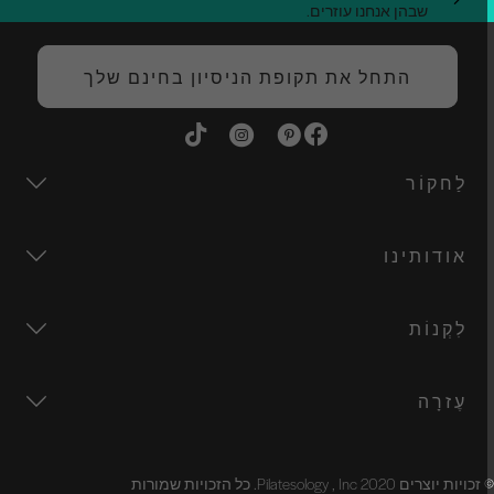
שבהן אנחנו עוזרים.
התחל את תקופת הניסיון בחינם שלך
לַחקוֹר
אודותינו
לִקְנוֹת
עֶזרָה
זכויות יוצרים 2020 Pilatesology , Inc. כל הזכויות שמורות