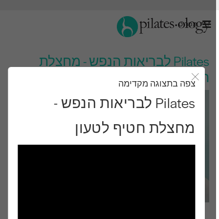
תַפרִיט
Pilates לבריאות הנפש - מחצלת
חטיף לטעון
צפה בתצוגה מקדימה
סגור את מודאל
Pilates לבריאות הנפש -
מחצלת חטיף לטעון
רמת ביניים