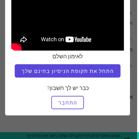
מוֹרֶה
טמפו אימון
מרינה אורבינה
מָהִיר
דרוש ציוד
מַחצֶלֶת
לאימון השלם
מצא שיעורים דומים עבור
התחל את תקופת הניסיון בחינם שלך
ביניים
10 - 20 דקות
מַחצֶלֶת
כבר יש לך חשבון?
אימונים אחרים שאולי תאהבו
התחבר
אנחנו אוהבים להחזיר לקהילה שלנו. ראה את הדרכים