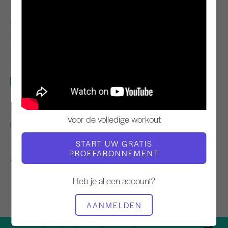
LERAAR
TEMPO TRAINING
Marina Urbina
Snel
BENODIGDE APPARATUUR
Mat
ZOEK VERGELIJKBARE LESSEN VOOR
Voor de volledige workout
Intermediair
10 - 20 min
Mat
START UW GRATIS
PROEFABONNEMENT
Andere workouts die je misschien leuk vindt
Heb je al een account?
AANMELDEN
We geven graag iets terug aan onze gemeenschap. Bekijk