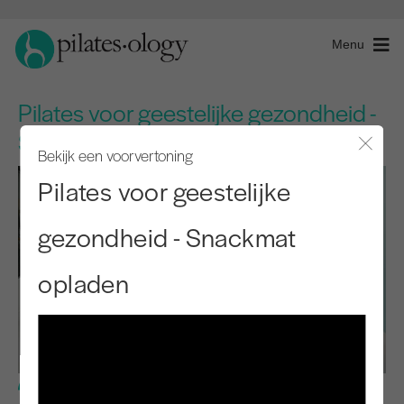
Menu
Pilates voor geestelijke gezondheid -
Snackmat opladen
Bekijk een voorvertoning
Modaal
Pilates voor geestelijke
gezondheid - Snackmat
opladen
Gemiddeld niveau