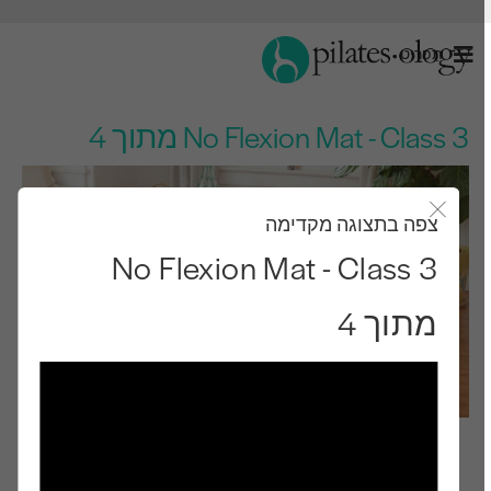
תַפרִיט
No Flexion Mat - Class 3 מתוך 4
צפה בתצוגה מקדימה
סגור את מודאל
No Flexion Mat - Class 3
מתוך 4
רמת ביניים