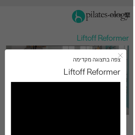
תַפרִיט
Liftoff Reformer
צפה בתצוגה מקדימה
סגור את מודאל
Liftoff Reformer
רמת ביניים